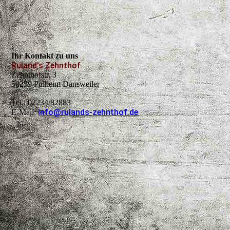
Ihr Kontakt zu uns
Ruland's Zehnthof
Zehnthofstr. 3
50259 Pulheim Dansweiler
Tel.: 02234/82883
info@rulands-zehnthof.de
E-Mail: