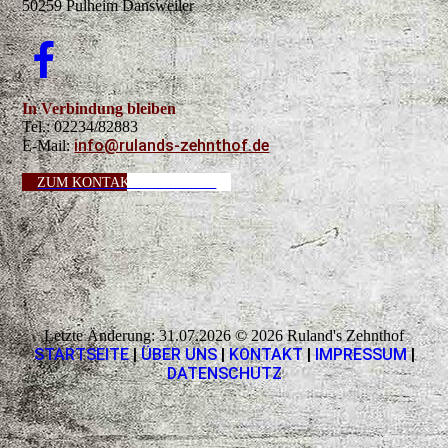
50259 Pulheim Dansweiler
In Verbindung bleiben
Tel.: 02234/82883
info@rulands-zehnthof.de
E-Mail:
ZUM KONTAKTFORMULAR
Letzte Änderung: 31.07.2026 © 2026 Ruland's Zehnthof
STARTSEITE
|
ÜBER UNS
|
KONTAKT
|
IMPRESSUM
|
DATENSCHUTZ