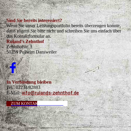
Sind Sie bereits interessiert?
Wenn Sie unser Leistungsportfolio bereits überzeugen konnte,
dann zögern Sie bitte nicht und schreiben Sie uns einfach über
das Kontaktformular an.
Ruland's Zehnthof
Zehnthofstr. 3
50259 Pulheim Dansweiler
In Verbindung bleiben
Tel.: 02234/82883
info@rulands-zehnthof.de
E-Mail:
ZUM KONTAKTFORMULAR