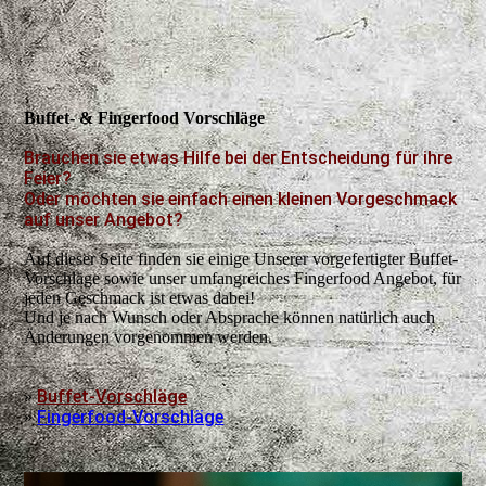
Buffet- & Fingerfood Vorschläge
Brauchen sie etwas Hilfe bei der Entscheidung für ihre
Feier?
Oder möchten sie einfach einen kleinen Vorgeschmack
auf unser Angebot?
Auf dieser Seite finden sie einige Unserer vorgefertigter Buffet-
Vorschläge sowie unser umfangreiches Fingerfood Angebot, für
jeden Geschmack ist etwas dabei!
Und je nach Wunsch oder Absprache können natürlich auch
Änderungen vorgenommen werden.
Buffet-Vorschläge
»
Fingerfood-Vorschläge
»