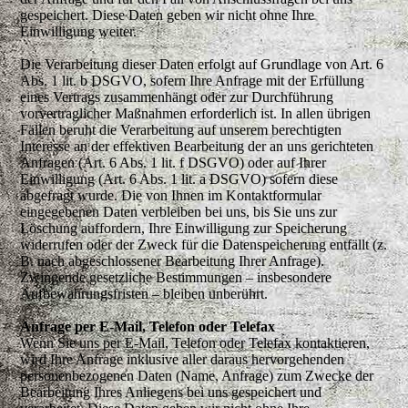
gespeichert. Diese Daten geben wir nicht ohne Ihre
Einwilligung weiter.
Die Verarbeitung dieser Daten erfolgt auf Grundlage von Art. 6
Abs. 1 lit. b DSGVO, sofern Ihre Anfrage mit der Erfüllung
eines Vertrags zusammenhängt oder zur Durchführung
vorvertraglicher Maßnahmen erforderlich ist. In allen übrigen
Fällen beruht die Verarbeitung auf unserem berechtigten
Interesse an der effektiven Bearbeitung der an uns gerichteten
Anfragen (Art. 6 Abs. 1 lit. f DSGVO) oder auf Ihrer
Einwilligung (Art. 6 Abs. 1 lit. a DSGVO) sofern diese
abgefragt wurde. Die von Ihnen im Kontaktformular
eingegebenen Daten verbleiben bei uns, bis Sie uns zur
Löschung auffordern, Ihre Einwilligung zur Speicherung
widerrufen oder der Zweck für die Datenspeicherung entfällt (z.
B. nach abgeschlossener Bearbeitung Ihrer Anfrage).
Zwingende gesetzliche Bestimmungen – insbesondere
Aufbewahrungsfristen – bleiben unberührt.
Anfrage per E-Mail, Telefon oder Telefax
Wenn Sie uns per E-Mail, Telefon oder Telefax kontaktieren,
wird Ihre Anfrage inklusive aller daraus hervorgehenden
personenbezogenen Daten (Name, Anfrage) zum Zwecke der
Bearbeitung Ihres Anliegens bei uns gespeichert und