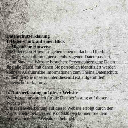
Daten­­schutz­­erklärung
1. Datenschutz auf einen Blick
a. Allgemeine Hinweise
Die folgenden Hinweise geben einen einfachen Überblick
darüber, was mit Ihren personenbezogenen Daten passiert,
wenn Sie diese Website besuchen. Personenbezogene Daten
sind alle Daten, mit denen Sie persönlich identifiziert werden
können. Ausführliche Informationen zum Thema Datenschutz
entnehmen Sie unserer unter diesem Text aufgeführten
Datenschutzerklärung.
b. Datenerfassung auf dieser Website
Wer ist verantwortlich für die Datenerfassung auf dieser
Website?
Die Datenverarbeitung auf dieser Website erfolgt durch den
Websitebetreiber. Dessen Kontaktdaten können Sie dem
Impressum dieser Website entnehmen.