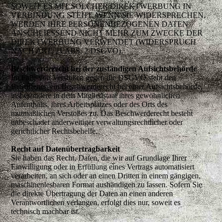
SOWEIT ES MIT SOLCHER DIREKTWERBUNG IN
VERBINDUNG STEHT. WENN SIE WIDERSPRECHEN,
WERDEN IHRE PERSONENBEZOGENEN DATEN
ANSCHLIESSEND NICHT MEHR ZUM ZWECKE DER
DIREKTWERBUNG VERWENDET (WIDERSPRUCH
NACH ART. 21 ABS. 2 DSGVO).
Beschwerderecht bei der zuständigen Aufsichtsbehörde
Im Falle von Verstößen gegen die DSGVO steht den
Betroffenen ein Beschwerderecht bei einer Aufsichtsbehörde,
insbesondere in dem Mitgliedstaat ihres gewöhnlichen
Aufenthalts, ihres Arbeitsplatzes oder des Orts des
mutmaßlichen Verstoßes zu. Das Beschwerderecht besteht
unbeschadet anderweitiger verwaltungsrechtlicher oder
gerichtlicher Rechtsbehelfe.
Recht auf Datenübertragbarkeit
Sie haben das Recht, Daten, die wir auf Grundlage Ihrer
Einwilligung oder in Erfüllung eines Vertrags automatisiert
verarbeiten, an sich oder an einen Dritten in einem gängigen,
maschinenlesbaren Format aushändigen zu lassen. Sofern Sie
die direkte Übertragung der Daten an einen anderen
Verantwortlichen verlangen, erfolgt dies nur, soweit es
technisch machbar ist.