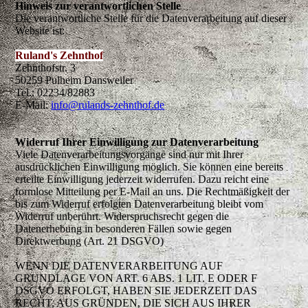
Hinweis zur verantwortlichen Stelle
Die verantwortliche Stelle für die Datenverarbeitung auf dieser
Website ist:
Ruland's Zehnthof
Zehnthofstr. 3
50259 Pulheim Dansweiler
Tel.: 02234/82883
E-Mail:
info@rulands-zehnthof.de
Widerruf Ihrer Einwilligung zur Datenverarbeitung
Viele Datenverarbeitungsvorgänge sind nur mit Ihrer
ausdrücklichen Einwilligung möglich. Sie können eine bereits
erteilte Einwilligung jederzeit widerrufen. Dazu reicht eine
formlose Mitteilung per E-Mail an uns. Die Rechtmäßigkeit der
bis zum Widerruf erfolgten Datenverarbeitung bleibt vom
Widerruf unberührt. Widerspruchsrecht gegen die
Datenerhebung in besonderen Fällen sowie gegen
Direktwerbung (Art. 21 DSGVO)
WENN DIE DATENVERARBEITUNG AUF
GRUNDLAGE VON ART. 6 ABS. 1 LIT. E ODER F
DSGVO ERFOLGT, HABEN SIE JEDERZEIT DAS
RECHT, AUS GRÜNDEN, DIE SICH AUS IHRER