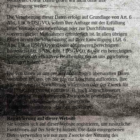
verarbeitet. Diese Daten geben wir nicht ohne Ihre
Einwilligung weiter.
Die Verarbeitung dieser Daten erfolgt auf Grundlage von Art. 6
Abs. 1 lit. b DSGVO, sofern Ihre Anfrage mit der Erfüllung
eines Vertrags zusammenhängt oder zur Durchführung
vorvertraglicher Maßnahmen erforderlich ist. In allen übrigen
Fällen beruht die Verarbeitung auf Ihrer Einwilligung (Art. 6
Abs. 1 lit. a DSGVO) und/oder auf unseren berechtigten
Interessen (Art. 6 Abs. 1 lit. f DSGVO), da wir ein berechtigtes
Interesse an der effektiven Bearbeitung der an uns gerichteten
Anfragen haben.
Die von Ihnen an uns per Kontaktanfragen übersandten Daten
verbleiben bei uns, bis Sie uns zur Löschung auffordern, Ihre
Einwilligung zur Speicherung widerrufen oder der Zweck für
die Datenspeicherung entfällt (z. B. nach abgeschlossener
Bearbeitung Ihres Anliegens). Zwingende gesetzliche
Bestimmungen – insbesondere gesetzliche
Aufbewahrungsfristen – bleiben unberührt.
Registrierung auf dieser Website
Sie können sich auf dieser Website registrieren, um zusätzliche
Funktionen auf der Seite zu nutzen. Die dazu eingegebenen
Daten verwenden wir nur zum Zwecke der Nutzung des