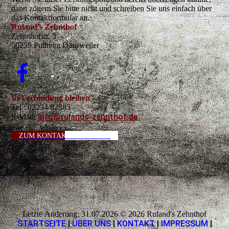
dann zögern Sie bitte nicht und schreiben Sie uns einfach über
das Kontaktformular an.
Ruland's Zehnthof
Zehnthofstr. 3
50259 Pulheim Dansweiler
In Verbindung bleiben
Tel.: 02234/82883
info@rulands-zehnthof.de
E-Mail:
ZUM KONTAKTFORMULAR
Letzte Änderung: 31.07.2026 © 2026 Ruland's Zehnthof
STARTSEITE
|
ÜBER UNS
|
KONTAKT
|
IMPRESSUM
|