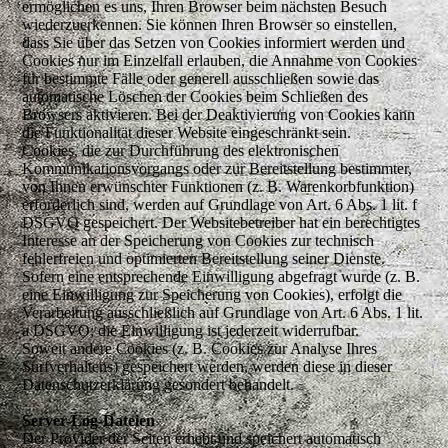
ermöglichen es uns, Ihren Browser beim nächsten Besuch
wiederzuerkennen. Sie können Ihren Browser so einstellen,
dass Sie über das Setzen von Cookies informiert werden und
Cookies nur im Einzelfall erlauben, die Annahme von Cookies
für bestimmte Fälle oder generell ausschließen sowie das
automatische Löschen der Cookies beim Schließen des
Browsers aktivieren. Bei der Deaktivierung von Cookies kann
die Funktionalität dieser Website eingeschränkt sein.
Cookies, die zur Durchführung des elektronischen
Kommunikationsvorgangs oder zur Bereitstellung bestimmter,
von Ihnen erwünschter Funktionen (z. B. Warenkorbfunktion)
erforderlich sind, werden auf Grundlage von Art. 6 Abs. 1 lit. f
DSGVO gespeichert. Der Websitebetreiber hat ein berechtigtes
Interesse an der Speicherung von Cookies zur technisch
fehlerfreien und optimierten Bereitstellung seiner Dienste.
Sofern eine entsprechende Einwilligung abgefragt wurde (z. B.
eine Einwilligung zur Speicherung von Cookies), erfolgt die
Verarbeitung ausschließlich auf Grundlage von Art. 6 Abs. 1 lit.
a DSGVO; die Einwilligung ist jederzeit widerrufbar.
Soweit andere Cookies (z. B. Cookies zur Analyse Ihres
Surfverhaltens) gespeichert werden, werden diese in dieser
Datenschutzerklärung gesondert behandelt.
Server-Log-Dateien
Der Provider der Seiten erhebt und speichert automatisch