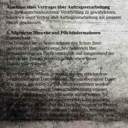
Abschluss eines Vertrages über Auftragsverarbeitung
Um die datenschutzkonforme Verarbeitung zu gewährleisten,
haben wir einen Vertrag über Auftragsverarbeitung mit unserem
Hoster geschlossen.
3. Allgemeine Hinweise und Pflichtinfor­mationen
Datenschutz
Die Betreiber dieser Seiten nehmen den Schutz Ihrer
persönlichen Daten sehr ernst. Wir behandeln Ihre
personenbezogenen Daten vertraulich und entsprechend der
gesetzlichen Datenschutzvorschriften sowie dieser
Datenschutzerklärung.
Wenn Sie diese Website benutzen, werden verschiedene
personenbezogene Daten erhoben. Personenbezogene Daten
sind Daten, mit denen Sie persönlich identifiziert werden
können. Die vorliegende Datenschutzerklärung erläutert,
welche Daten wir erheben und wofür wir sie nutzen. Sie
erläutert auch, wie und zu welchem Zweck das geschieht.
Wir weisen darauf hin, dass die Datenübertragung im Internet
(z. B. bei der Kommunikation per E-Mail) Sicherheitslücken
aufweisen kann. Ein lückenloser Schutz der Daten vor dem
Zugriff durch Dritte ist nicht möglich.