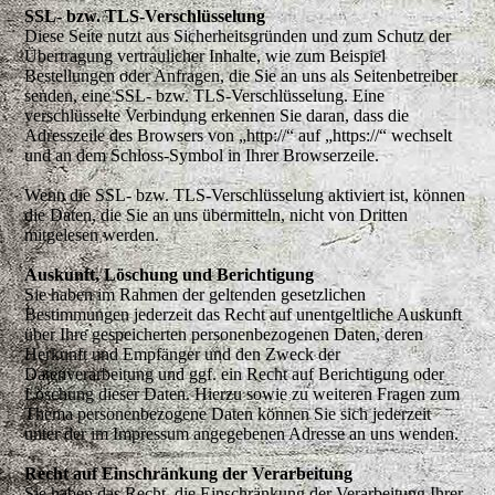
SSL- bzw. TLS-Verschlüsselung
Diese Seite nutzt aus Sicherheitsgründen und zum Schutz der
Übertragung vertraulicher Inhalte, wie zum Beispiel
Bestellungen oder Anfragen, die Sie an uns als Seitenbetreiber
senden, eine SSL- bzw. TLS-Verschlüsselung. Eine
verschlüsselte Verbindung erkennen Sie daran, dass die
Adresszeile des Browsers von „http://“ auf „https://“ wechselt
und an dem Schloss-Symbol in Ihrer Browserzeile.
Wenn die SSL- bzw. TLS-Verschlüsselung aktiviert ist, können
die Daten, die Sie an uns übermitteln, nicht von Dritten
mitgelesen werden.
Auskunft, Löschung und Berichtigung
Sie haben im Rahmen der geltenden gesetzlichen
Bestimmungen jederzeit das Recht auf unentgeltliche Auskunft
über Ihre gespeicherten personenbezogenen Daten, deren
Herkunft und Empfänger und den Zweck der
Datenverarbeitung und ggf. ein Recht auf Berichtigung oder
Löschung dieser Daten. Hierzu sowie zu weiteren Fragen zum
Thema personenbezogene Daten können Sie sich jederzeit
unter der im Impressum angegebenen Adresse an uns wenden.
Recht auf Einschränkung der Verarbeitung
Sie haben das Recht, die Einschränkung der Verarbeitung Ihrer