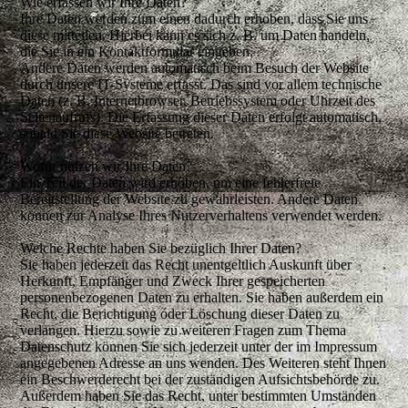
Wie erfassen wir Ihre Daten?
Ihre Daten werden zum einen dadurch erhoben, dass Sie uns
diese mitteilen. Hierbei kann es sich z. B. um Daten handeln,
die Sie in ein Kontaktformular eingeben.
Andere Daten werden automatisch beim Besuch der Website
durch unsere IT-Systeme erfasst. Das sind vor allem technische
Daten (z. B. Internetbrowser, Betriebssystem oder Uhrzeit des
Seitenaufrufs). Die Erfassung dieser Daten erfolgt automatisch,
sobald Sie diese Website betreten.
Wofür nutzen wir Ihre Daten?
Ein Teil der Daten wird erhoben, um eine fehlerfreie
Bereitstellung der Website zu gewährleisten. Andere Daten
können zur Analyse Ihres Nutzerverhaltens verwendet werden.
Welche Rechte haben Sie bezüglich Ihrer Daten?
Sie haben jederzeit das Recht unentgeltlich Auskunft über
Herkunft, Empfänger und Zweck Ihrer gespeicherten
personenbezogenen Daten zu erhalten. Sie haben außerdem ein
Recht, die Berichtigung oder Löschung dieser Daten zu
verlangen. Hierzu sowie zu weiteren Fragen zum Thema
Datenschutz können Sie sich jederzeit unter der im Impressum
angegebenen Adresse an uns wenden. Des Weiteren steht Ihnen
ein Beschwerderecht bei der zuständigen Aufsichtsbehörde zu.
Außerdem haben Sie das Recht, unter bestimmten Umständen