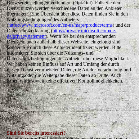
Browsereinstellungen verhindern (Opt-Out). Falls Sie den
Dienst nutzen werden verschiedene Daten an den Anbieter
übertragen. Eine Übersicht über diese Daten finden Sie in den
Nutzungsbedingungen des Anbieters
(
https://www.microsoft.com/en-us/maps/product/terms
) und der
Datenschutzerklärung (
https://privacy.microsoft.com/de-
de/privacystatement
). Wenn Sie bei den entsprechenden
Diensten, auch außerhalb dieser Webseite, eingeloggt sind,
können Sie durch diese Anbieter identifiziert werden. Bitte
informieren Sie sich über die Nutzungs- und
Datenschutzbedingungen der Anbieter über diese Möglichkeit.
Wir haben keinen Einfluss auf Art und Umfang der durch
diesen Dienst verarbeiteten Daten, die Art der Verarbeitung und
Nutzung oder die Weitergabe dieser Daten an Dritte. Auch
haben wir insoweit keine effektiven Kontrollmöglichkeiten.
Sind Sie bereits interessiert?
Wenn Sie unser Leistungsportfolio bereits überzeugen konnte,