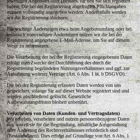
jeweiligen Angebotes oder Dienstes, für den Sie sich registriert
haben. Die bei der Registrierung abgefragten Pflichtangaben
müssen vollständig angegeben werden. Anderenfalls werden
wir die Registrierung ablehnen.
Für wichtige Änderungen etwa beim Angebotsumfang oder bei
technisch notwendigen Änderungen nutzen wir die bei der
Registrierung angegebene E-Mail-Adresse, um Sie auf diesem
Wege zu informieren.
Die Verarbeitung der bei der Registrierung eingegebenen Daten
erfolgt zum Zwecke der Durchführung des durch die
Registrierung begründeten Nutzungsverhältnisses und ggf. zur
Anbahnung weiterer Verträge (Art. 6 Abs. 1 lit. b DSGVO).
Die bei der Registrierung erfassten Daten werden von uns
gespeichert, solange Sie auf dieser Website registriert sind und
werden anschließend gelöscht. Gesetzliche
Aufbewahrungsfristen bleiben unberührt.
Verarbeiten von Daten (Kunden- und Vertragsdaten)
Wir erheben, verarbeiten und nutzen personenbezogene Daten
nur, soweit sie für die Begründung, inhaltliche Ausgestaltung
oder Änderung des Rechtsverhältnisses erforderlich sind
(Bestandsdaten). Dies erfolgt auf Grundlage von Art. 6 Abs. 1