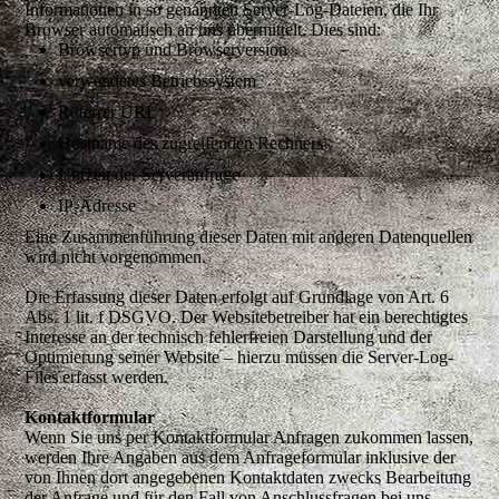
Informationen in so genannten Server-Log-Dateien, die Ihr
Browser automatisch an uns übermittelt. Dies sind:
Browsertyp und Browserversion
verwendetes Betriebssystem
Referrer URL
Hostname des zugreifenden Rechners
Uhrzeit der Serveranfrage
IP-Adresse
Eine Zusammenführung dieser Daten mit anderen Datenquellen
wird nicht vorgenommen.
Die Erfassung dieser Daten erfolgt auf Grundlage von Art. 6
Abs. 1 lit. f DSGVO. Der Websitebetreiber hat ein berechtigtes
Interesse an der technisch fehlerfreien Darstellung und der
Optimierung seiner Website – hierzu müssen die Server-Log-
Files erfasst werden.
Kontaktformular
Wenn Sie uns per Kontaktformular Anfragen zukommen lassen,
werden Ihre Angaben aus dem Anfrageformular inklusive der
von Ihnen dort angegebenen Kontaktdaten zwecks Bearbeitung
der Anfrage und für den Fall von Anschlussfragen bei uns