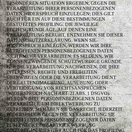
BESONDEREN SITUATION ERGEBEN, GEGEN DIE
VERARBEITUNG IHRER PERSONENBEZOGENEN
DATEN WIDERSPRUCH EINZULEGEN; DIES GILT
AUCH FÜR EIN AUF DIESE BESTIMMUNGEN
GESTÜTZTES PROFILING. DIE JEWEILIGE
RECHTSGRUNDLAGE, AUF DENEN EINE
VERARBEITUNG BERUHT, ENTNEHMEN SIE DIESER
DATENSCHUTZERKLÄRUNG. WENN SIE
WIDERSPRUCH EINLEGEN, WERDEN WIR IHRE
BETROFFENEN PERSONENBEZOGENEN DATEN
NICHT MEHR VERARBEITEN, ES SEI DENN, WIR
KÖNNEN ZWINGENDE SCHUTZWÜRDIGE GRÜNDE
FÜR DIE VERARBEITUNG NACHWEISEN, DIE IHRE
INTERESSEN, RECHTE UND FREIHEITEN
ÜBERWIEGEN ODER DIE VERARBEITUNG DIENT
DER GELTENDMACHUNG, AUSÜBUNG ODER
VERTEIDIGUNG VON RECHTSANSPRÜCHEN
(WIDERSPRUCH NACH ART. 21 ABS. 1 DSGVO).
WERDEN IHRE PERSONENBEZOGENEN DATEN
VERARBEITET, UM DIREKTWERBUNG ZU
BETREIBEN, SO HABEN SIE DAS RECHT, JEDERZEIT
WIDERSPRUCH GEGEN DIE VERARBEITUNG SIE
BETREFFENDER PERSONENBEZOGENER DATEN
ZUM ZWECKE DERARTIGER WERBUNG
EINZULEGEN; DIES GILT AUCH FÜR DAS PROFILING,