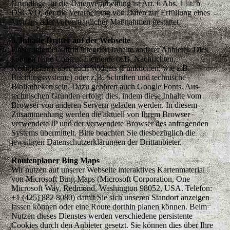
Grundlage für die Datenverarbeitung ist Art. 6 Abs. 1 lit. b
DSGVO, der die Verarbeitung von Daten zur Erfüllung eines
Vertrags oder vorvertraglicher Maßnahmen gestattet.
5. Inhalte Dritter auf der Webseite
Unser Internetauftritt integriert Inhalte anderer Anbieter. Dies
können reine Content-Elemente (z.B. Nachrichten,
Neuigkeiten), aber auch Widgets (Funktionen, wie z.B.
Buchungssysteme) oder z.B. Schriften und technische
Bibliotheken sein. Dazu gehören auch Google Fonts. Aus
technischen Gründen erfolgt dies, indem diese Inhalte vom
Browser von anderen Servern geladen werden. In diesem
Zusammenhang werden die aktuell von Ihrem Browser
verwendete IP und der verwendete Browser des anfragenden
Systems übermittelt. Bitte beachten Sie diesbezüglich die
jeweiligen Datenschutzerklärungen der Drittanbieter.
Routenplaner Bing Maps
Wir nutzen auf unserer Webseite interaktives Kartenmaterial
von Microsoft Bing Maps (Microsoft Corporation, One
Microsoft Way, Redmond, Washington 98052, USA. Telefon:
+1 (425) 882 8080) damit Sie sich unseren Standort anzeigen
lassen können oder eine Route dorthin planen können. Beim
Nutzen dieses Dienstes werden verschiedene persistente
Cookies durch den Anbieter gesetzt. Sie können dies über Ihre