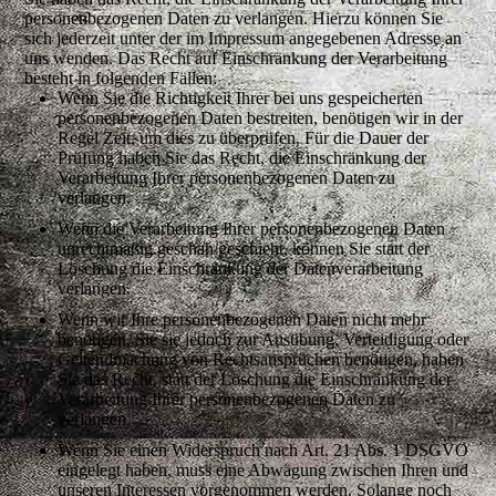
personenbezogenen Daten zu verlangen. Hierzu können Sie
sich jederzeit unter der im Impressum angegebenen Adresse an
uns wenden. Das Recht auf Einschränkung der Verarbeitung
besteht in folgenden Fällen:
Wenn Sie die Richtigkeit Ihrer bei uns gespeicherten
personenbezogenen Daten bestreiten, benötigen wir in der
Regel Zeit, um dies zu überprüfen. Für die Dauer der
Prüfung haben Sie das Recht, die Einschränkung der
Verarbeitung Ihrer personenbezogenen Daten zu
verlangen.
Wenn die Verarbeitung Ihrer personenbezogenen Daten
unrechtmäßig geschah/geschieht, können Sie statt der
Löschung die Einschränkung der Datenverarbeitung
verlangen.
Wenn wir Ihre personenbezogenen Daten nicht mehr
benötigen, Sie sie jedoch zur Ausübung, Verteidigung oder
Geltendmachung von Rechtsansprüchen benötigen, haben
Sie das Recht, statt der Löschung die Einschränkung der
Verarbeitung Ihrer personenbezogenen Daten zu
verlangen.
Wenn Sie einen Widerspruch nach Art. 21 Abs. 1 DSGVO
eingelegt haben, muss eine Abwägung zwischen Ihren und
unseren Interessen vorgenommen werden. Solange noch