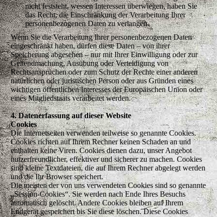
nicht feststeht, wessen Interessen überwiegen, haben Sie
das Recht, die Einschränkung der Verarbeitung Ihrer
personenbezogenen Daten zu verlangen.
Wenn Sie die Verarbeitung Ihrer personenbezogenen Daten
eingeschränkt haben, dürfen diese Daten – von ihrer
Speicherung abgesehen – nur mit Ihrer Einwilligung oder zur
Geltendmachung, Ausübung oder Verteidigung von
Rechtsansprüchen oder zum Schutz der Rechte einer anderen
natürlichen oder juristischen Person oder aus Gründen eines
wichtigen öffentlichen Interesses der Europäischen Union oder
eines Mitgliedstaats verarbeitet werden.
4. Datener­fassung auf dieser Website
Cookies
Die Internetseiten verwenden teilweise so genannte Cookies.
Cookies richten auf Ihrem Rechner keinen Schaden an und
enthalten keine Viren. Cookies dienen dazu, unser Angebot
nutzerfreundlicher, effektiver und sicherer zu machen. Cookies
sind kleine Textdateien, die auf Ihrem Rechner abgelegt werden
und die Ihr Browser speichert.
Die meisten der von uns verwendeten Cookies sind so genannte
„Session-Cookies“. Sie werden nach Ende Ihres Besuchs
automatisch gelöscht. Andere Cookies bleiben auf Ihrem
Endgerät gespeichert bis Sie diese löschen. Diese Cookies