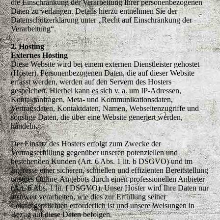
die Einschränkung der Verarbeitung Ihrer personenbezogenen
Daten zu verlangen. Details hierzu entnehmen Sie der
Datenschutzerklärung unter „Recht auf Einschränkung der
Verarbeitung“.
2. Hosting
Externes Hosting
Diese Website wird bei einem externen Dienstleister gehostet
(Hoster). Personenbezogenen Daten, die auf dieser Website
erfasst werden, werden auf den Servern des Hosters
gespeichert. Hierbei kann es sich v. a. um IP-Adressen,
Kontaktanfragen, Meta- und Kommunikationsdaten,
Vertragsdaten, Kontaktdaten, Namen, Webseitenzugriffe und
sonstige Daten, die über eine Website generiert werden,
handeln.
Der Einsatz des Hosters erfolgt zum Zwecke der
Vertragserfüllung gegenüber unseren potenziellen und
bestehenden Kunden (Art. 6 Abs. 1 lit. b DSGVO) und im
Interesse einer sicheren, schnellen und effizienten Bereitstellung
unseres Online-Angebots durch einen professionellen Anbieter
(Art. 6 Abs. 1 lit. f DSGVO). Unser Hoster wird Ihre Daten nur
insoweit verarbeiten, wie dies zur Erfüllung seiner
Leistungspflichten erforderlich ist und unsere Weisungen in
Bezug auf diese Daten befolgen.